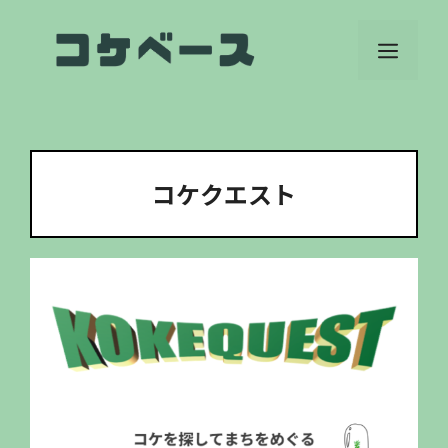
コ
ン
メ
テ
ン
ニ
ツ
へ
ス
ュ
キ
コケクエスト
ッ
ー
プ